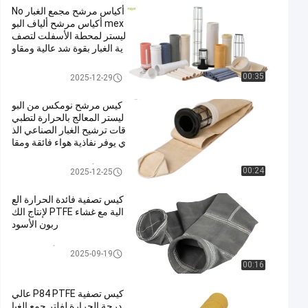
أكياس مرشح مجمع الغبار No
mex أكياس مرشح ألياف البو
ليستر لمحطة الأسفلت لتصف
ية الغبار بقوة شد عالية ومقاو
مة للحرارة
كيس فلتر بوليستر
00:35
2025-12-29
كيس مرشح نومكس من البو
ليستر المعالج بالحرارة لتطبي
قات ترشيح الغبار الصناعي الذ
ي يوفر نفاذية هواء فائقة ومقا
ومة عالية لدرجات الحرارة
أكياس تصفية جامع الغبار
00:24
2025-12-25
كيس تصفية فائدة الحرارة الع
الية مع غشاء PTFE لإنتاج الك
ربون الأسود
كيس فلتر من ألياف الزجاج
2025-09-19
00:16
كيس تصفية P84 PTFE عالي
درجة الحرارة لفلتر جمع الغبا