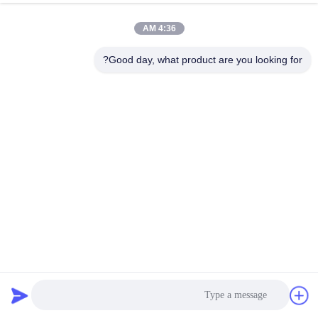
4:36 AM
مراقبة
الجودة
Good day, what product are you looking for?
اتصل
بنا
أخبار
اطلب
اقتباس
فلتر الهواء قفص الكربون الصلب أو SS304Filter Bag Cage
لمجمع الغبار
كيس مرشح قفص
2023-06-15
خريطة
الموقع