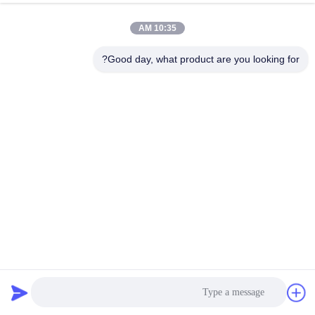
10:35 AM
مراقبة
الجودة
Good day, what product are you looking for?
اتصل
بنا
أخبار
اطلب
اقتباس
بوليبروبيلين بوليستر PPS PTFE P84 Nomex Dust Collector
Filter Sleeves 450gsm - 850gsm
كيس فلتر بوليستر
2023-04-19
خريطة
الموقع