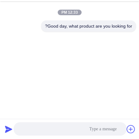
12:33 PM
مراقبة
الجودة
Good day, what product are you looking for?
اتصل
بنا
أخبار
اطلب
اقتباس
بوليستر PP نومكس PPS PTFE P84 مرشح الألياف الزجاجية
الأكمام 350gsm ~ 850gsm
أكياس تصفية جامع الغبار
2023-03-14
خريطة
الموقع