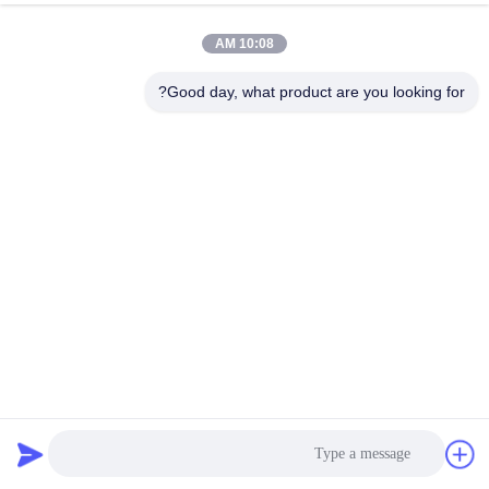
10:08 AM
مراقبة
الجودة
Good day, what product are you looking for?
اتصل
بنا
أخبار
اطلب
اقتباس
أكياس تصفية جمع الغبار Nomex Aramid مع SS Ring Top
أكياس تصفية جامع الغبار
2023-11-02
خريطة
الموقع