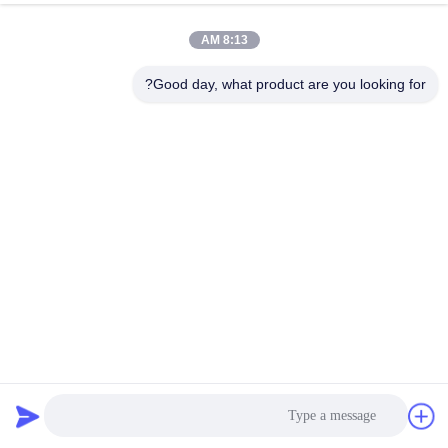
8:13 AM
مراقبة
الجودة
Good day, what product are you looking for?
اتصل
بنا
أخبار
اطلب
اقتباس
كيس تصفية غشاء PTFE الخيط المكثف الحرارة العالية خالية من
القلي
أكياس تصفية جامع الغبار
2024-03-11
خريطة
الموقع