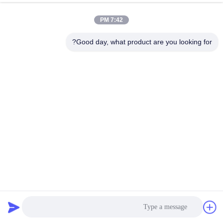
7:42 PM
مراقبة
الجودة
Good day, what product are you looking for?
اتصل
بنا
أخبار
اطلب
اقتباس
الصناعة بوليستر حاوية التراب حقيبة فلتر للغذاء الصيدلية حقيبة
المنزل
أكياس تصفية جامع الغبار
2023-03-09
خريطة
الموقع