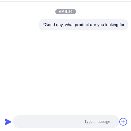
9:26 AM
مراقبة
الجودة
Good day, what product are you looking for?
اتصل
بنا
أخبار
اطلب
اقتباس
حقيبة فلتر لجمع الغبار من الإبرة الفيلت بوليستر أراميد PPS
PTFE أكريليك
أكياس تصفية Baghouse
2023-03-09
خريطة
الموقع