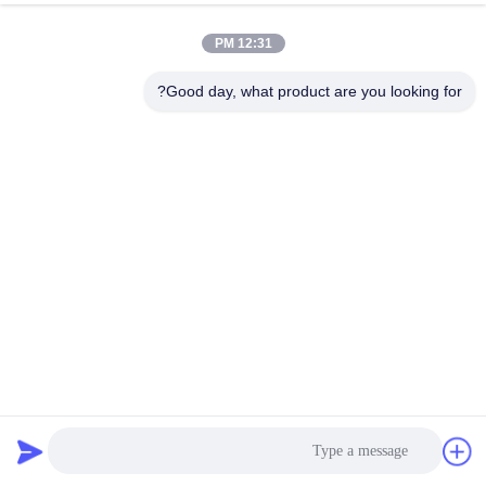
12:31 PM
مراقبة
الجودة
Good day, what product are you looking for?
اتصل
بنا
أخبار
اطلب
اقتباس
كيس فلتر لجمع الغبار المزدوج بالنجوم 2.2 ملم سمك 50 م / لفة
أكياس تصفية جامع الغبار
2023-11-02
خريطة
الموقع