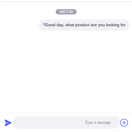
3:58 AM
مراقبة
الجودة
Good day, what product are you looking for?
اتصل
بنا
أخبار
اطلب
اقتباس
كيس الفلتر البوليستر المضاد للألياف الزجاجية القائمة على القلوية
كيس مرشح قفص
2023-11-02
خريطة
الموقع