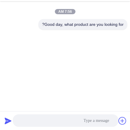
7:56 AM
مراقبة
الجودة
Good day, what product are you looking for?
اتصل
بنا
أخبار
اطلب
اقتباس
كيس تصفية الأسمنت ذو الحرارة العالية من الألياف الزجاجية
كيس فلتر من ألياف الزجاج
2023-11-02
خريطة
الموقع