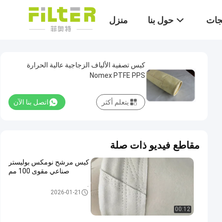
تجات
حول بنا
منزل
كيس تصفية الألياف الزجاجية عالية الحرارة
Nomex PTFE PPS
يتعلم أكثر
اتصل بنا الآن
مقاطع فيديو ذات صلة
كيس مرشح نومكس بوليستر
صناعي مقوى 100 مم
أكياس المرشحات عالية درجة الح
2026-01-21
رارة
00:12