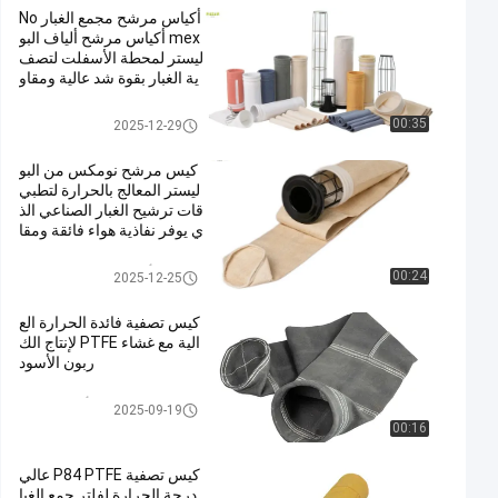
أكياس مرشح مجمع الغبار No
mex أكياس مرشح ألياف البو
ليستر لمحطة الأسفلت لتصف
ية الغبار بقوة شد عالية ومقاو
مة للحرارة
كيس فلتر بوليستر
00:35
2025-12-29
كيس مرشح نومكس من البو
ليستر المعالج بالحرارة لتطبي
قات ترشيح الغبار الصناعي الذ
ي يوفر نفاذية هواء فائقة ومقا
ومة عالية لدرجات الحرارة
أكياس تصفية جامع الغبار
00:24
2025-12-25
كيس تصفية فائدة الحرارة الع
الية مع غشاء PTFE لإنتاج الك
ربون الأسود
كيس فلتر من ألياف الزجاج
2025-09-19
00:16
كيس تصفية P84 PTFE عالي
درجة الحرارة لفلتر جمع الغبا