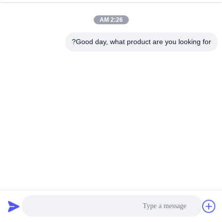
2:26 AM
مراقبة
الجودة
Good day, what product are you looking for?
اتصل
بنا
أخبار
اطلب
اقتباس
450GSM~550GSM كيس فلتر الأراميد من البوليستر غير المنسوج
حقيبة مرشح أراميد
2023-11-02
خريطة
الموقع