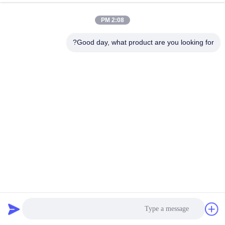
2:08 PM
مراقبة
الجودة
Good day, what product are you looking for?
اتصل
بنا
أخبار
اطلب
اقتباس
كيس فلتر PTFE غشاء 500gsm بوليستر إبرة شعر
حقيبة مرشح أراميد
2023-11-02
خريطة
الموقع