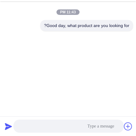
11:43 PM
مراقبة
الجودة
Good day, what product are you looking for?
اتصل
بنا
أخبار
اطلب
اقتباس
الصيدلية الغذائية كيس الفلتر لجمع الغبار البوليستر 450GSM
حقيبة مرشح أراميد
2023-11-02
خريطة
الموقع