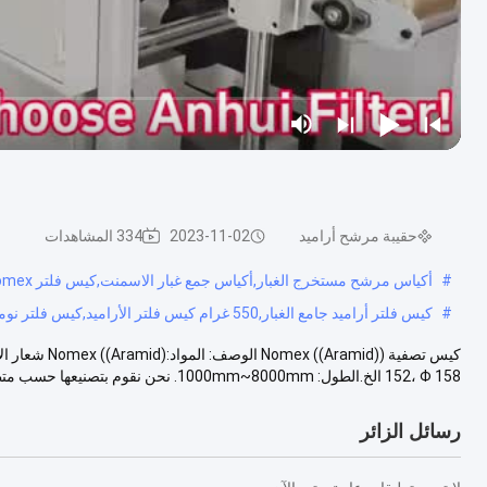
حقيبة مرشح أراميد
2023-11-02
334 المشاهدات
#
أكياس مرشح مستخرج الغبار,أكياس جمع غبار الاسمنت,كيس فلتر Nomex
#
كيس فلتر أراميد جامع الغبار,550 غرام كيس فلتر الأراميد,كيس فلتر نومكس أراميد
152، Φ 158 الخ.الطول: 1000mm~8000mm. نحن نقوم بتصنيعها حسب متطلباتك. البيان...
رسائل الزائر