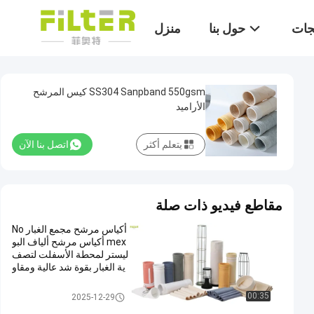
تجات
حول بنا
منزل
SS304 Sanpband 550gsm كيس المرشح
الأراميد
يتعلم أكثر
اتصل بنا الآن
مقاطع فيديو ذات صلة
أكياس مرشح مجمع الغبار No
mex أكياس مرشح ألياف البو
ليستر لمحطة الأسفلت لتصف
ية الغبار بقوة شد عالية ومقاو
مة للحرارة
كيس فلتر بوليستر
00:35
2025-12-29