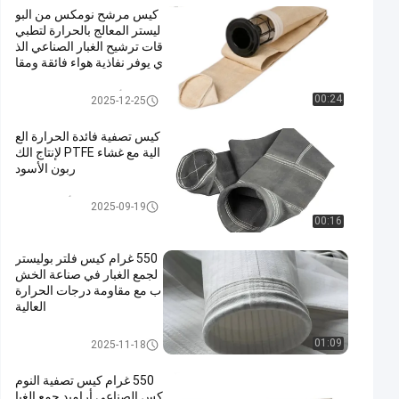
كيس مرشح نومكس من البو
ليستر المعالج بالحرارة لتطبي
قات ترشيح الغبار الصناعي الذ
ي يوفر نفاذية هواء فائقة ومقا
ومة عالية لدرجات الحرارة
أكياس تصفية جامع الغبار
00:24
2025-12-25
كيس تصفية فائدة الحرارة الع
الية مع غشاء PTFE لإنتاج الك
ربون الأسود
كيس فلتر من ألياف الزجاج
2025-09-19
00:16
550 غرام كيس فلتر بوليستر
لجمع الغبار في صناعة الخش
ب مع مقاومة درجات الحرارة
العالية
كيس فلتر بوليستر
01:09
2025-11-18
550 غرام كيس تصفية النوم
كس الصناعي أراميد جمع الغبا