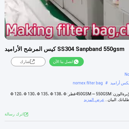
SS304 Sanpband 550gsm كيس المرشح الأراميد
اتصل بنا الآن
شارك
nomex filter bag
#
كيس تصفية Nomex ((Aramid)) الوصف: المواد:Nomex ((Aramid) شعار الإبرةالوزن: 450GSM ~ 550GSMقطر: Φ 120، Φ 130، Φ 135، Φ 138، Φ
عرض المزيد
اترك رسالة