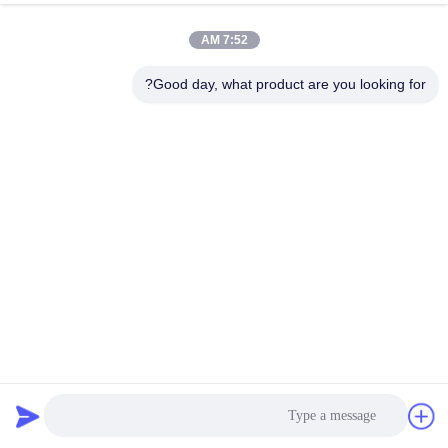
7:52 AM
مراقبة
الجودة
Good day, what product are you looking for?
اتصل
بنا
أخبار
اطلب
اقتباس
750GSM كيس فلتر ألياف الزجاج غشاء PTFE لمصنع الأسمنت
مصنع الصلب
كيس فلتر من ألياف الزجاج
2023-11-02
خريطة
الموقع