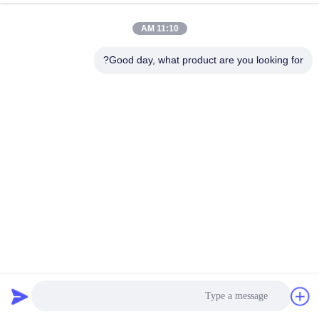
11:10 AM
مراقبة
الجودة
Good day, what product are you looking for?
اتصل
بنا
أخبار
اطلب
اقتباس
500 غرام أراميد ((Nomex) كيس فلتر لجمع الغبار عالي درجة
الحرارة
حقيبة مرشح أراميد
2023-11-02
خريطة
الموقع