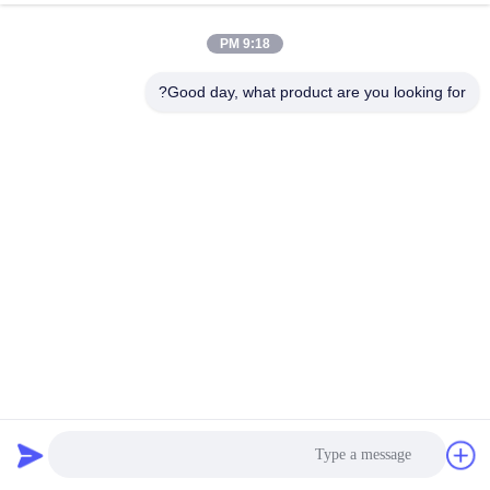
9:18 PM
مراقبة
الجودة
Good day, what product are you looking for?
اتصل
بنا
أخبار
اطلب
اقتباس
حقيبة مرشح PPS من البوليستر أراميد مع غشاء PTFE لجمع
الغبار
أكياس تصفية جامع الغبار
2023-11-02
خريطة
الموقع