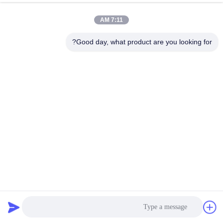
7:11 AM
مراقبة
الجودة
Good day, what product are you looking for?
اتصل
بنا
أخبار
اطلب
اقتباس
550gsm أكياس فلتر الفيلت غشاء PTFE تنظيف سهل لمحطة
توليد الطاقة
أكياس فلتر اللباد
2023-11-02
خريطة
الموقع