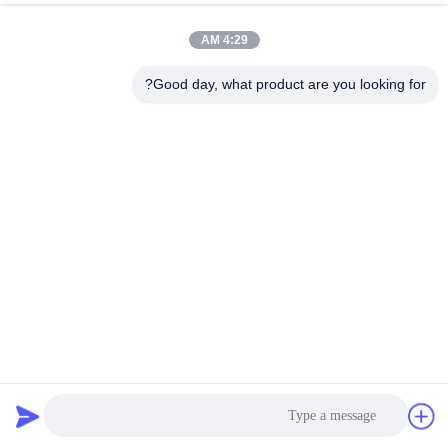
4:29 AM
مراقبة
الجودة
Good day, what product are you looking for?
اتصل
بنا
أخبار
اطلب
اقتباس
حقيبة فلتر الأراميد عالية الحرارة 450GSM ~ 550GSM لمصنع
الأسمنت
أكياس فلتر اللباد
2023-11-02
خريطة
الموقع