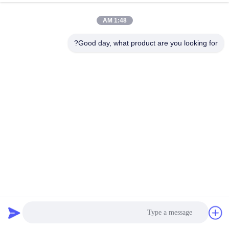
1:48 AM
مراقبة
الجودة
Good day, what product are you looking for?
اتصل
بنا
أخبار
اطلب
اقتباس
أكياس تصفية من الفيلم غير المنسوج من PP حسب الحجم لتحليل
الغبار
أكياس فلتر اللباد
2023-11-02
خريطة
الموقع