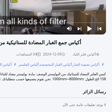
أكياس جمع الغبار المضادة للستاتيكية من الاسمنت البولي
أكياس فلتر اللباد
2024-12-09
34 المشاهدات
#
أكياس تصفية الغبار,أكياس الغبار المخصصة,أكياس الفلستر
#
أكياس ال
158 الخ.الطول: 1000mm~8000mm. نحن نقوم بتصنيعها حسب متطلباتك. ال...
رسائل الزائر
لا توجد تعليقات عامة حتى الآن