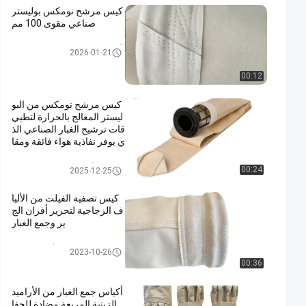
كيس مرشح نومكس بوليستر
صناعي مقوى 100 مم
أكياس المرشحات عالية درجة الح
2026-01-21
رارة
00:12
كيس مرشح نومكس من البو
ليستر المعالج بالحرارة لتطبي
قات ترشيح الغبار الصناعي الذ
ي يوفر نفاذية هواء فائقة ومقا
ومة عالية لدرجات الحرارة
أكياس تصفية جامع الغبار
00:24
2025-12-25
كيس تصفية الفيلت من الأليا
ف الزجاجية لتحرير أفران الج
ير وجمع الغبار
كيس فلتر من ألياف الزجاج
2023-10-26
00:36
أكياس جمع الغبار من الأراميد
الزيتية المربعة مضادة للجفا