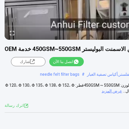
ستر 450GSM~550GSM خدمة OEM
اتصل بنا الآن
شارك
فلستر,أكياس تصفية الغبار
#
needle felt filter bags
كيس الفلتر المضاد للستاتيك من البوليستر الوصف: مادة: بوليستر مضاد للثباتالوزن: 450GSM ~ 550GSMقطر: Φ 120، Φ 130، Φ 135، Φ 138، Φ 152، Φ
عرض المزيد
اترك رسالة