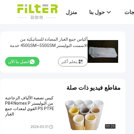
تجات
حول بنا
منزل
أكياس جمع الغبار المضادة للستاتيكية من
الاسمنت البوليستر 450GSM~550GSM خدمة
OEM
يتعلم أكثر
اتصل بنا الآن
مقاطع فيديو ذات صلة
كيس تصفية الألياف الزجاجية
من البوليستر P84 Nomex P
PS PTFE القوي لمعدات جمع
الغبار
كيس فلتر بوليستر
00:26
2026-03-31