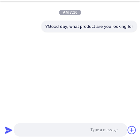
7:10 AM
مراقبة
الجودة
Good day, what product are you looking for?
اتصل
بنا
إرسال
أخبار
اطلب
اقتباس
أقفاص جمع الغبار عالية درجة الحرارة مع حجم مخصص من
Venturi
كيس مرشح قفص
2023-06-09
خريطة
الموقع