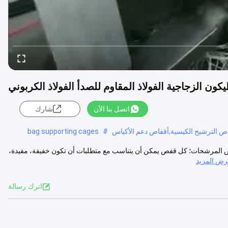
ن الزجاجية الفولاذ المقاوم للصدأ الفولاذ الكربوني
اتصل بنا الآن
شارك
ص الترشيح الكيسية,أقفاص دعم الأكياس
#
bag supporting cages
اس المرشحات؛ كل قفص يمكن أن يتناسب مع متطلبات أن تكون خفيفة، مفيدة،
ض المزيد
اترك رسالة