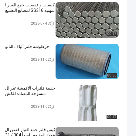
كيسات و قفصات جمع الغبار ا
لمهنية SS316 لمصانع التصنيع
كيس مرشح قفص
2023-07-13
00:17
خرطوشة فلتر ألياف النانو
أكياس تصفية جامع الغبار
2023-11-02
00:36
حقيبة فلترات الأقمشة غير ال
منسوجة المضادة للكش
كيس مرشح قفص
2023-11-02
00:17
كيس فلتر جمع الغبار قفص ال
فولاذ المقاوم للصدأ 304 / 31