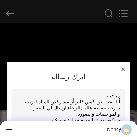
Anhui
Filter
Environmental
Technology
Co.,Ltd..
All
Rights
Reserved.
الصفحة
الرئيسية
منتجات
اترك رسالة
معلومات
عنا
جولة
في
Nancy
المعمل