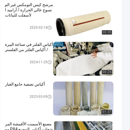
مرشح كيس النومكس غير الم
نسوج عالي الحرارة / أراميد ا
لأسفلت للنباتات
حقيبة مرشح أراميد
2025-02-18
00:35
أكياس الفلتر في صناعة البيرة
/ أكياس الفلتر من الفلستر
أكياس تصفية Baghouse
2024-11-25
00:25
أكياس تصفية جامع الغبار
أكياس تصفية جامع الغبار
2023-03-09
01:37
مصنع الأسمنت الأقمشة المر
شحات أكياس المصنع P84 مو