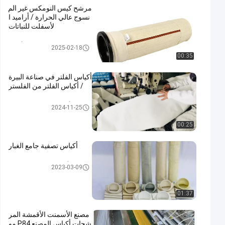
مرشح كيس النومكس غير الم
نسوج عالي الحرارة / أراميد ا
لأسفلت للنباتات
حقيبة مرشح أراميد
2025-02-18
00:35
أكياس الفلتر في صناعة البيرة
/ أكياس الفلتر من الفلستر
أكياس تصفية Baghouse
2024-11-25
00:25
أكياس تصفية جامع الغبار
أكياس تصفية جامع الغبار
2023-03-09
01:37
مصنع الأسمنت الأقمشة المر
شحات أكياس المصنع P84 مو