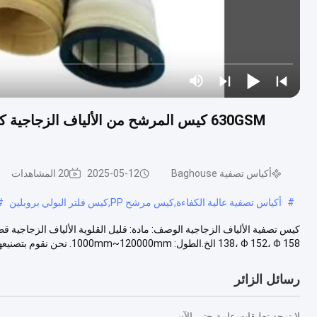
630GSM كيس المرشح من الألياف الزجا
أكياس تصفية Baghouse
2025-05-12
20 المشاهدات
#
أكياس تصفية عالية الكفاءة,كيس مرشح PP,كيس فلتر البولي بروبلين
#
138، Φ 152، Φ 158 الخ.الطول: 1000mm~120000mm. نحن نقوم بتصنيعها حسب ...
رسائل الزائر
لا توجد تعليقات عامة حتى الآن