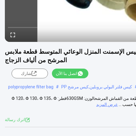
جية كيس الإسمنت المنزل الوعائي المتوسط قطعة ملابس
المرشح من ألياف الزجاج
اتصل بنا الآن
شارك
كيس فلتر البولي بروبلين,كيس مرشح PP
#
polypropylene filter bag
كيس تصفية الألياف الزجاجية الوصف: مادة: قليل القلوية الألياف الزجاجية قطعة من القماش المرشحالوزن: 630GSMقطر: Φ 120، Φ 130، Φ 135، Φ
عرض المزيد
اترك رسالة