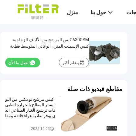
تجات
حول بنا
منزل
630GSM كيس المرشح من الألياف الزجاجية
كيس الإسمنت المنزل الوعائي المتوسط قطعة
ملابس المرشح من ألياف الزجاج
يتعلم أكثر
اتصل بنا الآن
مقاطع فيديو ذات صلة
كيس مرشح نومكس من البو
ليستر المعالج بالحرارة لتطبي
قات ترشيح الغبار الصناعي الذ
ي يوفر نفاذية هواء فائقة ومقا
ومة عالية لدرجات الحرارة
أكياس تصفية جامع الغبار
00:24
2025-12-25