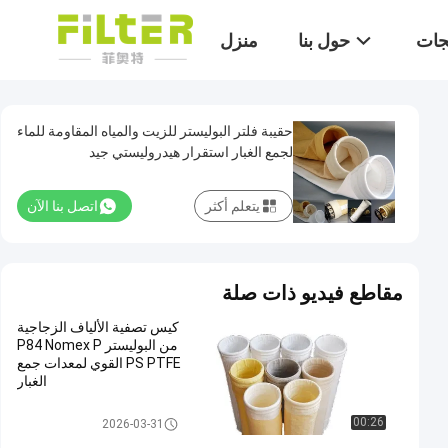
تجات
حول بنا
منزل
حقيبة فلتر البوليستر للزيت والمياه المقاومة للماء
لجمع الغبار استقرار هيدروليستي جيد
يتعلم أكثر
اتصل بنا الآن
مقاطع فيديو ذات صلة
كيس تصفية الألياف الزجاجية
من البوليستر P84 Nomex P
PS PTFE القوي لمعدات جمع
الغبار
كيس فلتر بوليستر
00:26
2026-03-31