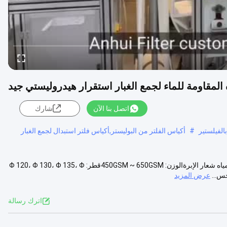
ه المقاومة للماء لجمع الغبار استقرار هيدروليستي جيد
اتصل بنا الآن
شارك
الفيلستير
#
أكياس الفلتر من البوليستر,أكياس فلتر استبدال لجمع الغبار
زيت بوليستر و طارد المياه كيس تصفية الوصف: مادة: زيت بوليستر و طارد المياه شعار الإبرةالوزن: 450GSM ~ 650GSMقطر: Φ 120، Φ 130، Φ 135، Φ
عرض المزيد
اترك رسالة