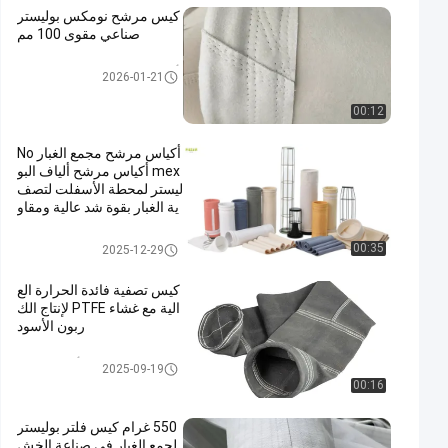
كيس مرشح نومكس بوليستر
صناعي مقوى 100 مم
أكياس المرشحات عالية درجة الح
2026-01-21
رارة
00:12
أكياس مرشح مجمع الغبار No
mex أكياس مرشح ألياف البو
ليستر لمحطة الأسفلت لتصف
ية الغبار بقوة شد عالية ومقاو
مة للحرارة
كيس فلتر بوليستر
00:35
2025-12-29
كيس تصفية فائدة الحرارة الع
الية مع غشاء PTFE لإنتاج الك
ربون الأسود
كيس فلتر من ألياف الزجاج
2025-09-19
00:16
550 غرام كيس فلتر بوليستر
لجمع الغبار في صناعة الخش