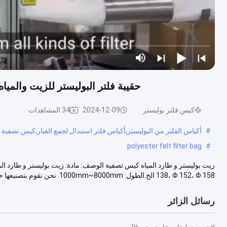
حقيبة فلتر البوليستر للزيت والميا
كيس فلتر بوليستر
2024-12-09
34 المشاهدات
#
أكياس الفلتر من البوليستر,أكياس فلتر استبدال لجمع الغبار,كيس تصفية ب
polyester felt filter bag
#
138، Φ 152، Φ 158 الخ.الطول: 1000mm~8000mm. نحن نقوم بتصنيعها حس...
رسائل الزائر