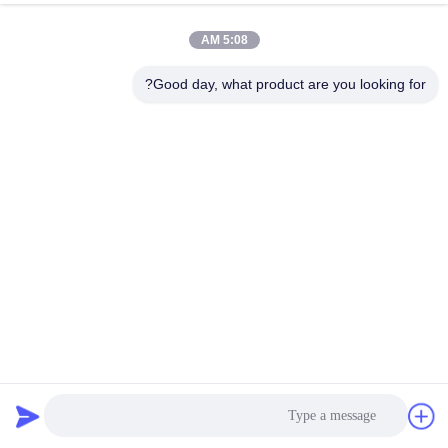
5:08 AM
مراقبة
الجودة
Good day, what product are you looking for?
اتصل
بنا
أخبار
اطلب
اقتباس
الكفاءة العالية Nomex مع PTFE غشاء حقيبة فلتر 450GSM ~
550GSM
حقيبة مرشح أراميد
2025-03-21
خريطة
الموقع