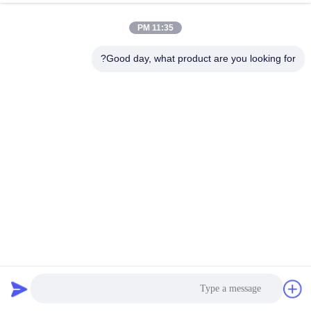
11:35 PM
مراقبة
الجودة
Good day, what product are you looking for?
اتصل
بنا
أخبار
اطلب
اقتباس
أكياس فلتر جمع الغبار من البوليستر المهنية تطبق في المعادن غير
الحديدية
أكياس تصفية جامع الغبار
2025-05-12
خريطة
الموقع