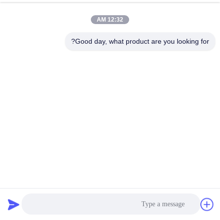
12:32 AM
مراقبة
الجودة
Good day, what product are you looking for?
اتصل
بنا
أخبار
اطلب
اقتباس
أكياس فلتر لجمع الغبار لتنظيف الهواء الصناعي / أكياس فلتر
البولي بروبيلين
أكياس تصفية جامع الغبار
2025-03-21
خريطة
الموقع