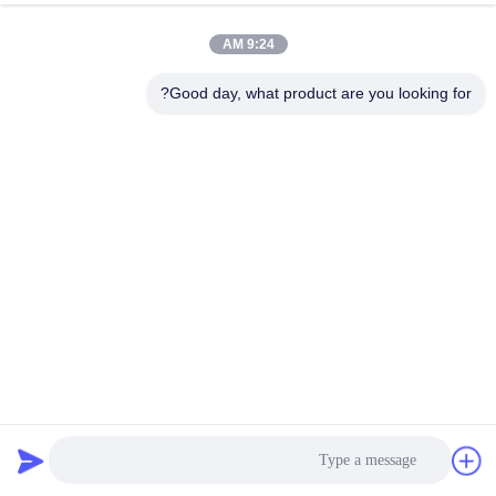
9:24 AM
مراقبة
الجودة
Good day, what product are you looking for?
اتصل
بنا
أخبار
اطلب
اقتباس
أكياس تصفية من نسيج بوليستر مضاد للستاتيك لجمع الغبار
أكياس تصفية جامع الغبار
2025-05-12
خريطة
الموقع