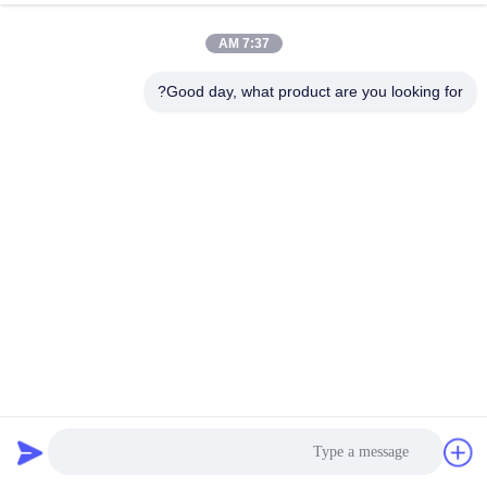
7:37 AM
مراقبة
الجودة
Good day, what product are you looking for?
اتصل
بنا
أخبار
اطلب
اقتباس
أكياس فلتر لجمع الغبار من البوليستر المهنية لمصانع التصنيع
أكياس تصفية جامع الغبار
2025-03-21
خريطة
الموقع