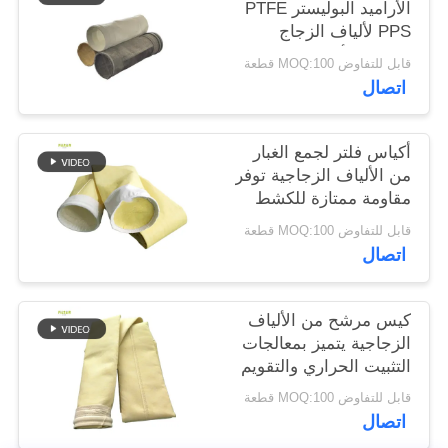
الأراميد البوليستر PTFE
PPS لألياف الزجاج
سياسة
لمصانع الأسمنت
قابل للتفاوض MOQ:100 قطعة
الخصوصية
اتصال
أكياس فلتر لجمع الغبار
من الألياف الزجاجية توفر
مقاومة ممتازة للكشط
في درجات الحرارة
قابل للتفاوض MOQ:100 قطعة
العالية والتعرض
اتصال
للكيماويات
كيس مرشح من الألياف
الزجاجية يتميز بمعالجات
التثبيت الحراري والتقويم
لتحسين المتانة وترشيح
قابل للتفاوض MOQ:100 قطعة
الغبار
اتصال