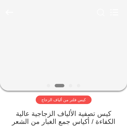
Anhui
Filter
Environmental
Technology
Co.,Ltd..
All
Rights
Reserved.
الصفحة
الرئيسية
منتجات
معلومات
عنا
كيس فلتر من ألياف الزجاج
جولة
في
كيس تصفية الألياف الزجاجية عالية
الكفاءة / أكياس جمع الغبار من الشعر
المعمل