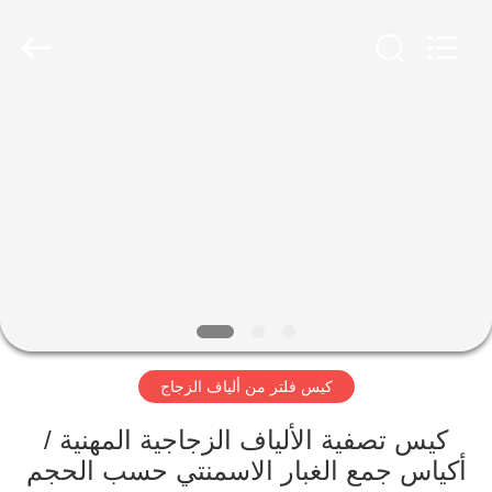
Anhui
Filter
Environmental
Technology
Co.,Ltd..
All
Rights
Reserved.
الصفحة
الرئيسية
منتجات
معلومات
عنا
كيس فلتر من ألياف الزجاج
جولة
في
كيس تصفية الألياف الزجاجية المهنية /
أكياس جمع الغبار الاسمنتي حسب الحجم
المعمل