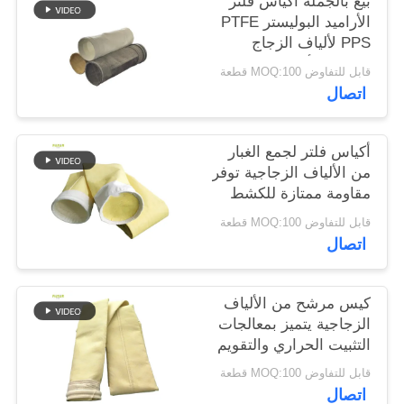
بيع بالجملة أكياس فلتر
الأراميد البوليستر PTFE
PPS لألياف الزجاج
سياسة
لمصانع الأسمنت
قابل للتفاوض MOQ:100 قطعة
الخصوصية
اتصال
أكياس فلتر لجمع الغبار
من الألياف الزجاجية توفر
مقاومة ممتازة للكشط
في درجات الحرارة
قابل للتفاوض MOQ:100 قطعة
العالية والتعرض
اتصال
للكيماويات
كيس مرشح من الألياف
الزجاجية يتميز بمعالجات
التثبيت الحراري والتقويم
لتحسين المتانة وترشيح
قابل للتفاوض MOQ:100 قطعة
الغبار
اتصال